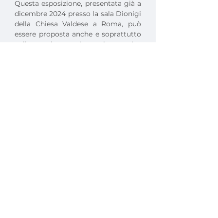
Questa esposizione, presentata già a 
dicembre 2024 presso la sala Dionigi 
della Chiesa Valdese a Roma, può 
essere proposta anche e soprattutto 
nelle scuole per aiutare i ragazzi a 
riconoscere attraverso l'arte le 
persone come soggetti di speranza e 
di futuro.
Per quanto riguarda il valore 
profondamente educativo dell'arte  
in relazione alla promozione dei 
diritti umani ci sono documenti 
dell'ONU, dell'UNESCO  e del 
Consiglio Europeo che ribadiscono 
quanto detto e che si possono 
considerare alla base di questa 
interessante esposizione.
Ha preso la parola dottoressa Laura 
Carlodalatri, che ha spiegato la 
genesi di questo progetto, nato dal 
desiderio di dar voce a chi è stato 