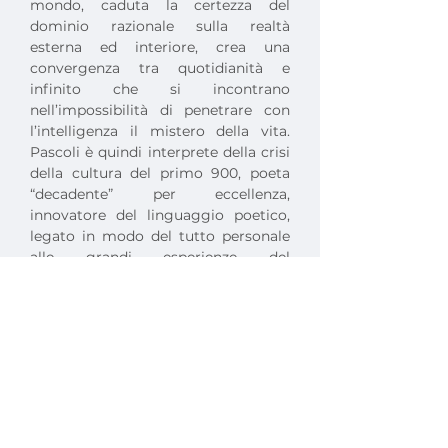
mondo, caduta la certezza del 
dominio razionale sulla realtà 
esterna ed interiore, crea una 
convergenza tra quotidianità e 
infinito che si incontrano 
nell’impossibilità di penetrare con 
l’intelligenza il mistero della vita. 
Pascoli è quindi interprete della crisi 
della cultura del primo 900, poeta 
“decadente” per eccellenza, 
innovatore del linguaggio poetico, 
legato in modo del tutto personale 
alle grandi esperienze del 
Simbolismo e dall’Espressionismo 
europeo.
La dottoressa 
Annalisa Consolo
, 
attrice e scrittrice, ha accompagnato 
gli interventi, leggendo una parte del
Manifesto tecnico della pittura 
futurista
, il testo di T,S Eliot 
The fire 
sermon
 in traduzione italiana e la 