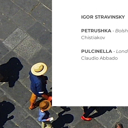
IGOR STRAVINSKY
PETRUSHKA 
‐ 
Bolsh
Chistiakov
PULCINELLA 
‐ 
Lond
Claudio Abbado